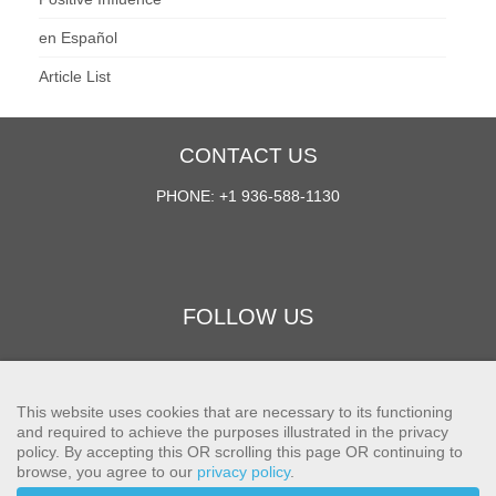
en Español
Article List
CONTACT US
PHONE: +1 936-588-1130
FOLLOW US
This website uses cookies that are necessary to its functioning
and required to achieve the purposes illustrated in the privacy
fab
fab
fab
fab
policy. By accepting this OR scrolling this page OR continuing to
browse, you agree to our
privacy policy
.